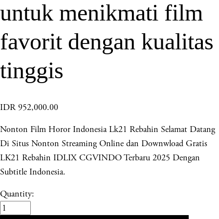
untuk menikmati film
favorit dengan kualitas
tinggis
IDR 952,000.00
Nonton Film Horor Indonesia Lk21 Rebahin Selamat Datang
Di Situs Nonton Streaming Online dan Downwload Gratis
LK21 Rebahin IDLIX CGVINDO Terbaru 2025 Dengan
Subtitle Indonesia.
Quantity: