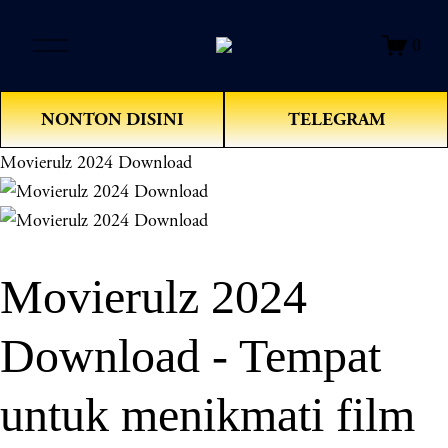
O
0
p
e
n
NONTON DISINI
TELEGRAM
M
e
Movierulz 2024 Download
n
u
Movierulz 2024
Download - Tempat
untuk menikmati film