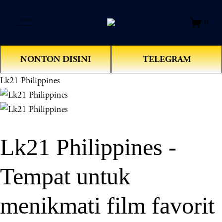
O
0
p
e
n
NONTON DISINI
TELEGRAM
M
e
Lk21 Philippines
n
u
Lk21 Philippines -
Tempat untuk
menikmati film favorit