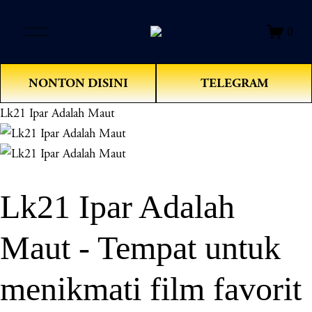
O
0
p
e
n
NONTON DISINI
TELEGRAM
M
e
Lk21 Ipar Adalah Maut
n
u
Lk21 Ipar Adalah
Maut - Tempat untuk
menikmati film favorit