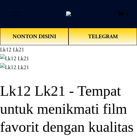
O
0
p
e
n
NONTON DISINI
TELEGRAM
M
e
Lk12 Lk21
n
u
Lk12 Lk21 - Tempat
untuk menikmati film
favorit dengan kualitas