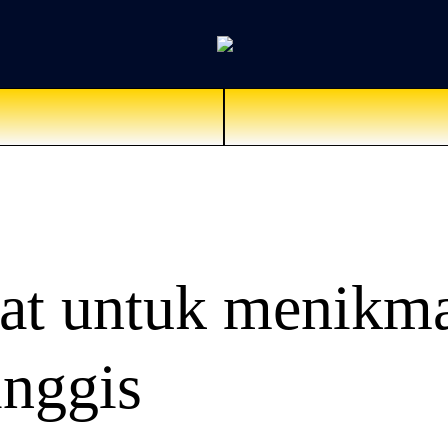
t untuk menikmat
inggis