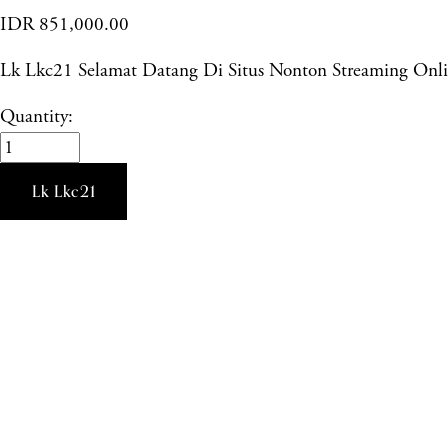
IDR 851,000.00
Lk Lkc21 Selamat Datang Di Situs Nonton Streaming On
Quantity:
Lk Lkc21