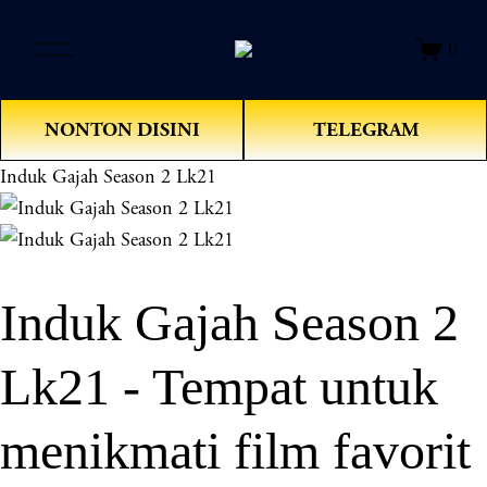
O
0
p
e
n
NONTON DISINI
TELEGRAM
M
e
Induk Gajah Season 2 Lk21
n
u
Induk Gajah Season 2
Lk21 - Tempat untuk
menikmati film favorit