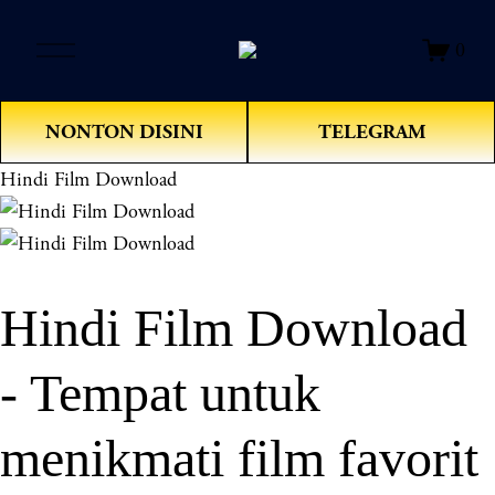
O
0
p
e
n
NONTON DISINI
TELEGRAM
M
e
Hindi Film Download
n
u
Hindi Film Download
- Tempat untuk
menikmati film favorit