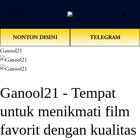
O
0
p
e
n
NONTON DISINI
TELEGRAM
M
e
Ganool21
n
u
Ganool21 - Tempat
untuk menikmati film
favorit dengan kualitas