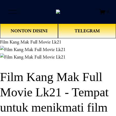
O
0
p
e
n
NONTON DISINI
TELEGRAM
M
e
Film Kang Mak Full Movie Lk21
n
u
Film Kang Mak Full
Movie Lk21 - Tempat
untuk menikmati film