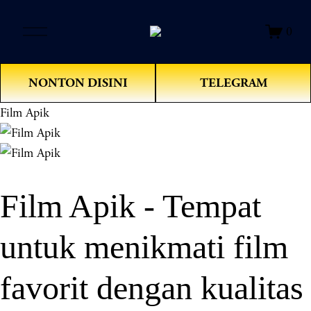
O
0
p
e
n
NONTON DISINI
TELEGRAM
M
e
Film Apik
n
u
Film Apik - Tempat
untuk menikmati film
favorit dengan kualitas