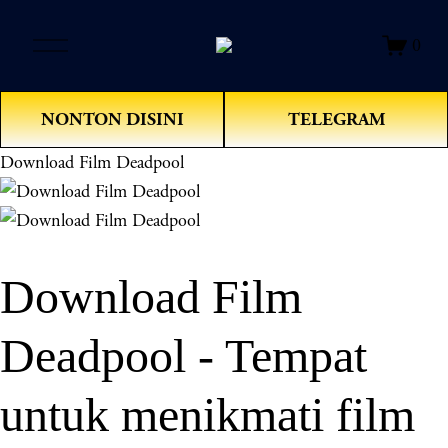
O
0
p
e
n
NONTON DISINI
TELEGRAM
M
e
Download Film Deadpool
n
u
Download Film
Deadpool - Tempat
untuk menikmati film