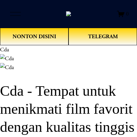
O
0
p
e
n
NONTON DISINI
TELEGRAM
M
e
Cda
n
u
Cda - Tempat untuk
menikmati film favorit
dengan kualitas tinggis