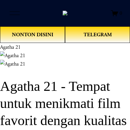
O
0
p
e
n
NONTON DISINI
TELEGRAM
M
e
Agatha 21
n
u
Agatha 21 - Tempat
untuk menikmati film
favorit dengan kualitas