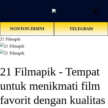
O
0
p
e
n
NONTON DISINI
TELEGRAM
M
e
21 Filmapik
n
u
21 Filmapik - Tempat
untuk menikmati film
favorit dengan kualitas